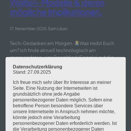
Welten-Modelle & deren
mögliche Implikationen.
17. November 2025
.
Sam Liban
Tech-Gedanken am Morgen.
Was treibt Euch
um? Ich finde aktuell technologisch am
spannendsten, was DeepMind (Google) auf die
Beine stellt. Erst „Genie3“ (in deutsch nicht
Datenschutzerklärung
„Genie“ sondern Fee…ich sag’s nur) und jetzt eben
Stand: 27.09.2025
„SIMA2“. Genie3 erlaubt, aus Bildern oder gar „nur“
Ich freue mich sehr über Ihr Interesse an meiner
Prompts spielbare, vietuelle Szenarien zu
Seite. Eine Nutzung der Internetseiten ist
erstellen.Man kann also eine Spiel-Szene mit
grundsätzlich ohne jede Angabe
einem Prompt erstellen…
personenbezogener Daten möglich. Sofern eine
betroffene Person besondere Services über
unsere Internetseite in Anspruch nehmen möchte,
könnte jedoch eine Verarbeitung
Digitaler Wandel
Digitalisierung
Wirtschaft
personenbezogener Daten erforderlich werden. Ist
die Verarbeitung personenbezogener Daten