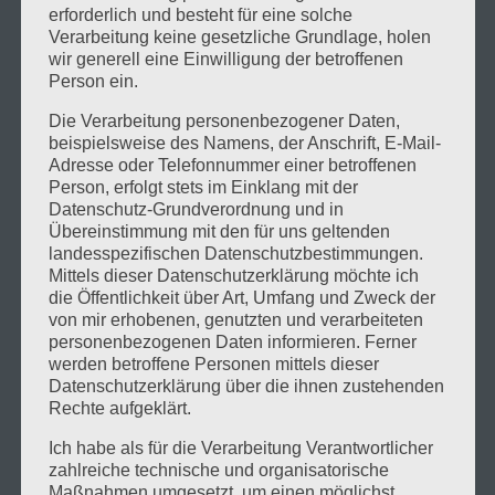
erforderlich und besteht für eine solche
𝗪𝗲𝗻𝗻 𝘄𝗶𝗿
Verarbeitung keine gesetzliche Grundlage, holen
wir generell eine Einwilligung der betroffenen
𝗩𝗲𝗿𝗴𝗮𝗻𝗴𝗲𝗻𝗵𝗲𝗶𝘁 &
Person ein.
𝗚𝗲𝗴𝗲𝗻𝘄𝗮𝗿𝘁 𝗻𝗶𝗰𝗵𝘁
Die Verarbeitung personenbezogener Daten,
𝘃𝗲𝗿𝘀𝘁𝗲𝗵𝗲𝗻, 𝘃𝗲𝗿𝘀𝗽𝗶𝗲𝗹𝗲𝗻
beispielsweise des Namens, der Anschrift, E-Mail-
Adresse oder Telefonnummer einer betroffenen
𝘄𝗶𝗿 𝗱𝗶𝗲 𝗭𝘂𝗸𝘂𝗻𝗳𝘁.
Person, erfolgt stets im Einklang mit der
Datenschutz-Grundverordnung und in
Übereinstimmung mit den für uns geltenden
13. Oktober 2025
.
Sam Liban
landesspezifischen Datenschutzbestimmungen.
Mittels dieser Datenschutzerklärung möchte ich
𝗭𝘂 𝘃𝗶𝗲𝗹𝗲 𝗘𝗻𝘁𝘀𝗰𝗵𝗲𝗶𝗱𝗲𝗿 𝗶𝗻 𝗣𝗼𝗹𝗶𝘁𝗶𝗸 𝘂𝗻𝗱
die Öffentlichkeit über Art, Umfang und Zweck der
von mir erhobenen, genutzten und verarbeiteten
𝗪𝗶𝗿𝘁𝘀𝗰𝗵𝗮𝗳𝘁 𝘄𝗶𝘀𝘀𝗲𝗻 𝗻𝗶𝗰𝗵𝘁 𝗺𝗲𝗵𝗿, 𝘄𝗼𝗿𝘂𝗯𝗲𝗿 𝘀𝗶𝗲
personenbezogenen Daten informieren. Ferner
𝗿𝗲𝗱𝗲𝗻. Weil sie sich auf Beratende und
werden betroffene Personen mittels dieser
PowerPoints verlassen haben – deren
Datenschutzerklärung über die ihnen zustehenden
Informationsgehalt in Summe nicht mehr
Rechte aufgeklärt.
ausreicht/ausreichen konnte. Wer nicht versteht,
Ich habe als für die Verarbeitung Verantwortlicher
dass 𝗠𝗶𝗹𝗶𝘁𝗮𝗿𝘁𝗲𝗰𝗵𝗻𝗼𝗹𝗼𝗴𝗶𝗲 längst automatisiert
zahlreiche technische und organisatorische
wird, schreit nach 𝗪𝗲𝗵𝗿𝗽𝗳𝗹𝗶𝗰𝗵𝘁 als Lösung. Wer
Maßnahmen umgesetzt, um einen möglichst