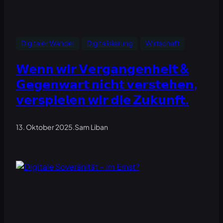
Digitaler Wandel
Digitalisierung
Wirtschaft
𝗪𝗲𝗻𝗻 𝘄𝗶𝗿 𝗩𝗲𝗿𝗴𝗮𝗻𝗴𝗲𝗻𝗵𝗲𝗶𝘁 &
𝗚𝗲𝗴𝗲𝗻𝘄𝗮𝗿𝘁 𝗻𝗶𝗰𝗵𝘁 𝘃𝗲𝗿𝘀𝘁𝗲𝗵𝗲𝗻,
𝘃𝗲𝗿𝘀𝗽𝗶𝗲𝗹𝗲𝗻 𝘄𝗶𝗿 𝗱𝗶𝗲 𝗭𝘂𝗸𝘂𝗻𝗳𝘁.
13. Oktober 2025
.
Sam Liban