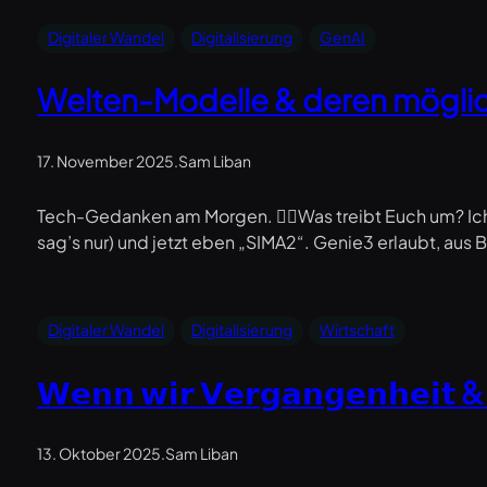
Digitaler Wandel
Digitalisierung
GenAI
Welten-Modelle & deren möglic
17. November 2025
.
Sam Liban
Tech-Gedanken am Morgen. 🤷‍♂️Was treibt Euch um? Ich
sag’s nur) und jetzt eben „SIMA2“. Genie3 erlaubt, aus 
Digitaler Wandel
Digitalisierung
Wirtschaft
𝗪𝗲𝗻𝗻 𝘄𝗶𝗿 𝗩𝗲𝗿𝗴𝗮𝗻𝗴𝗲𝗻𝗵𝗲𝗶𝘁 & 𝗚
13. Oktober 2025
.
Sam Liban