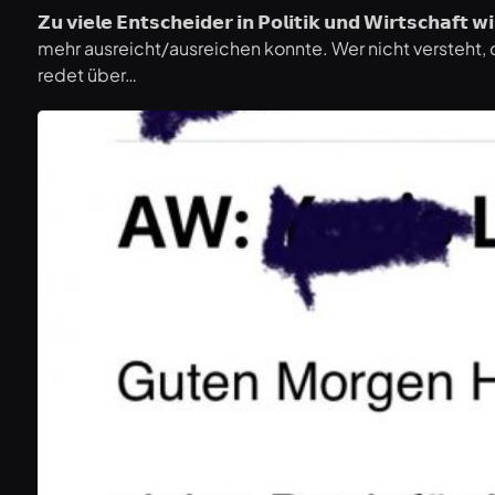
𝗭𝘂 𝘃𝗶𝗲𝗹𝗲 𝗘𝗻𝘁𝘀𝗰𝗵𝗲𝗶𝗱𝗲𝗿 𝗶𝗻 𝗣𝗼𝗹𝗶𝘁𝗶𝗸 𝘂𝗻𝗱 𝗪𝗶
mehr ausreicht/ausreichen konnte. Wer nicht versteht, dass 𝗠𝗶
redet über…