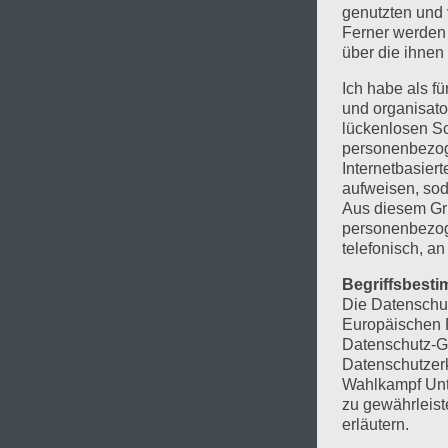
genutzten und 
Ferner werden 
über die ihnen
Ich habe als fü
und organisat
lückenlosen Sch
personenbezog
Internetbasier
aufweisen, sod
Aus diesem Gru
personenbezog
telefonisch, an
Begriffsbest
Die Datenschut
Europäischen R
Datenschutz-G
Datenschutzerkl
Wahlkampf Unte
zu gewährleist
erläutern.