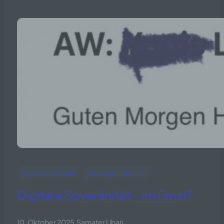
Digitaler Wandel
Haltung und Kultur
Digitale Soveränität – im Ernst?
10. Oktober 2025
.
Samater Liban