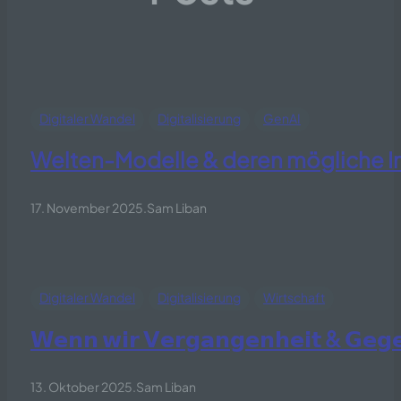
Digitaler Wandel
Digitalisierung
GenAI
Welten-Modelle & deren mögliche I
17. November 2025
.
Sam Liban
Digitaler Wandel
Digitalisierung
Wirtschaft
𝗪𝗲𝗻𝗻 𝘄𝗶𝗿 𝗩𝗲𝗿𝗴𝗮𝗻𝗴𝗲𝗻𝗵𝗲𝗶𝘁 & 𝗚𝗲𝗴𝗲𝗻
13. Oktober 2025
.
Sam Liban