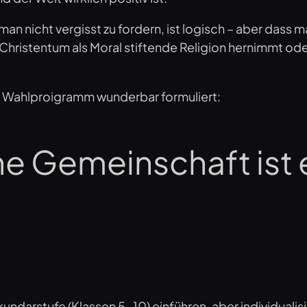
n nicht vergisst zu fordern, ist logisch – aber dass m
 Christentum als Moral stiftende Religion hernimmt od
im Wahlproigramm wunderbar formuliert:
he Gemeinschaft ist 
arstufe (Klassen 5-10) einführen, aber individualisier