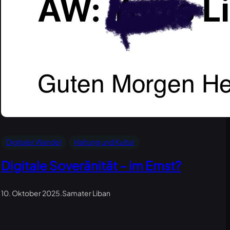
Digitaler Wandel
Haltung und Kultur
Digitale Soveränität – im Ernst?
10. Oktober 2025
.
Samater Liban