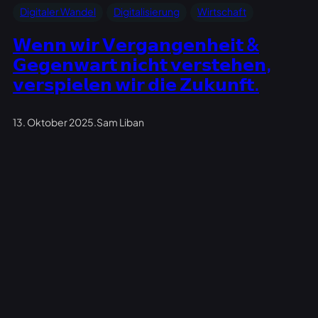
Digitaler Wandel
Digitalisierung
Wirtschaft
𝗪𝗲𝗻𝗻 𝘄𝗶𝗿 𝗩𝗲𝗿𝗴𝗮𝗻𝗴𝗲𝗻𝗵𝗲𝗶𝘁 &
𝗚𝗲𝗴𝗲𝗻𝘄𝗮𝗿𝘁 𝗻𝗶𝗰𝗵𝘁 𝘃𝗲𝗿𝘀𝘁𝗲𝗵𝗲𝗻,
𝘃𝗲𝗿𝘀𝗽𝗶𝗲𝗹𝗲𝗻 𝘄𝗶𝗿 𝗱𝗶𝗲 𝗭𝘂𝗸𝘂𝗻𝗳𝘁.
13. Oktober 2025
.
Sam Liban